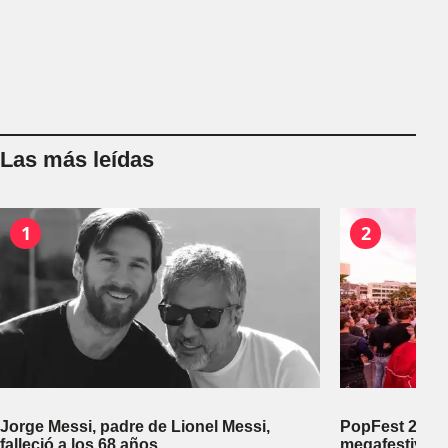
Las más leídas
1
2
Jorge Messi, padre de Lionel Messi,
PopFest 2026:
falleció a los 68 años
megafestival 