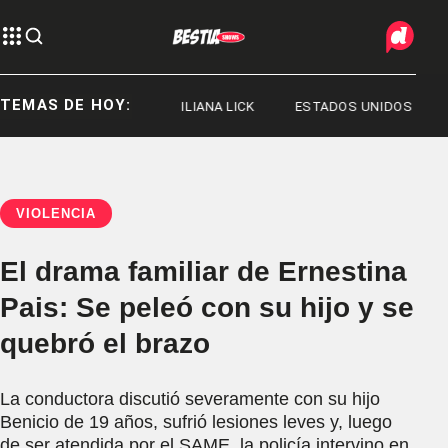
TEMAS DE HOY:
JORGE MESSI
ILIANA LICK
ESTADOS UNIDOS
VIOLENCIA
El drama familiar de Ernestina
Pais: Se peleó con su hijo y se
quebró el brazo
La conductora discutió severamente con su hijo
Benicio de 19 años, sufrió lesiones leves y, luego
de ser atendida por el SAME, la policía intervino en