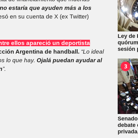
no estaría que ayuden más a los
esó en su cuenta de X (ex Twitter)
Ley de 
quórum 
ntre ellos apareció un deportista
sesión 
cción Argentina de handball.
“Lo ideal
y expro
s lo que hay.
Ojalá puedan ayudar al
3
n
”.
Senado:
debate 
privada
una mas