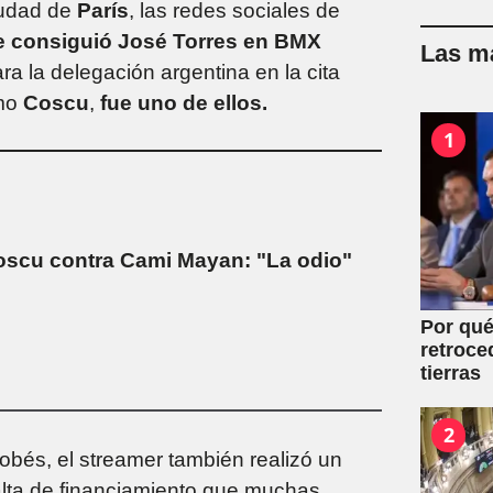
iudad de
París
, las redes sociales de
ue consiguió José Torres en BMX
Las má
ara la delegación argentina en la cita
omo
Coscu
,
fue uno de ellos.
1
oscu contra Cami Mayan: "La odio"
Por qué
retroce
tierras
2
dobés, el streamer también realizó un
alta de financiamiento que muchas