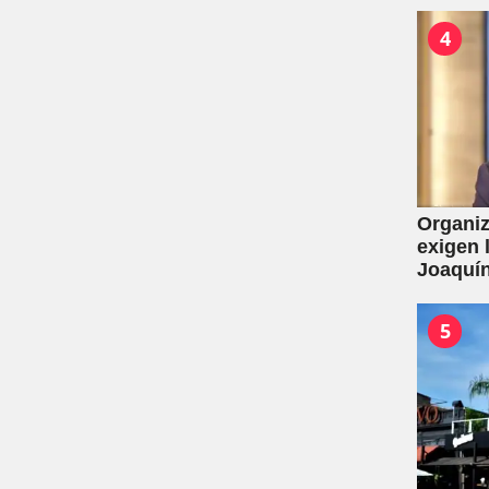
4
Organiz
exigen 
Joaquín
de la L
por con
5