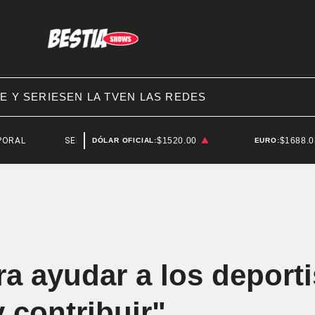
E Y SERIES
EN LA TV
EN LAS REDES
SERGIO BERNI
$1520.00
$1688.
DÓLAR OFICIAL:
EURO:
a ayudar a los deporti
 contribuir"