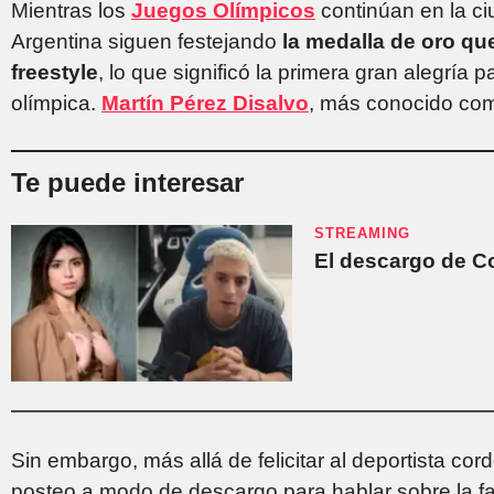
Mientras los
Juegos Olímpicos
continúan en la c
Argentina siguen festejando
la medalla de oro q
freestyle
, lo que significó la primera gran alegría p
olímpica.
Martín Pérez Disalvo
, más conocido c
Te puede interesar
STREAMING
El descargo de C
Sin embargo, más allá de felicitar al deportista cor
posteo a modo de descargo para hablar sobre la f