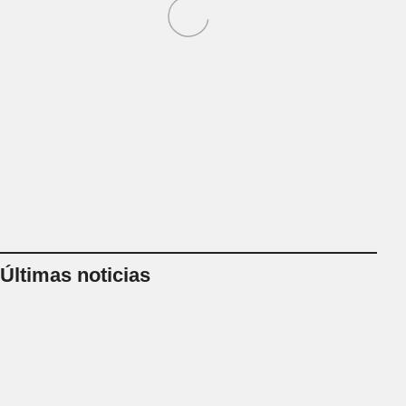
Por qué el gobierno tuvo que retroceder
Ley de Propi
con la extranjerización de tierras
en el Senado 
debatir desal
Últimas noticias