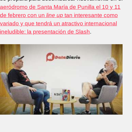
aeródromo de Santa María de Punilla el 10 y 11
de febrero con un
line up
tan interesante como
variado y que tendrá un atractivo internacional
ineludible: la presentación de Slash
.