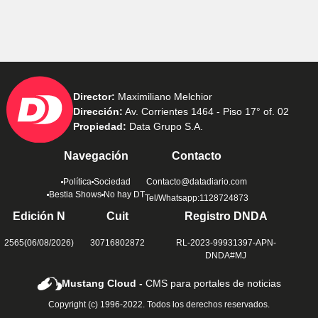
Director:
Maximiliano Melchior
Dirección:
Av. Corrientes 1464 - Piso 17° of. 02
Propiedad:
Data Grupo S.A.
Navegación
Contacto
Política
Sociedad
Contacto@datadiario.com
Bestia Shows
No hay DT
Tel/Whatsapp:1128724873
Edición N
Cuit
Registro DNDA
2565(06/08/2026)
30716802872
RL-2023-99931397-APN-
DNDA#MJ
Mustang Cloud -
CMS para portales de noticias
Copyright (c) 1996-2022. Todos los derechos reservados.