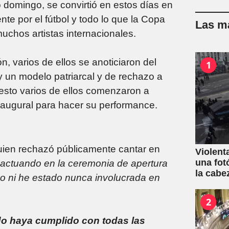
domingo, se convirtió en estos días en
e por el fútbol y todo lo que la Copa
Las má
uchos artistas internacionales.
, varios de ellos se anoticiaron del
1
y un modelo patriarcal y de rechazo a
 esto varios de ellos comenzaron a
inaugural para hacer su performance.
quien rechazó públicamente cantar en
Violent
una fot
actuando en la ceremonia de apertura
la cabe
o ni he estado nunca involucrada en
2
do haya cumplido con todas las