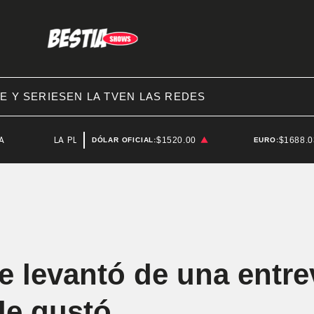
E Y SERIES
EN LA TV
EN LAS REDES
LA PLATA
$1520.00
$1688.
DÓLAR OFICIAL:
EURO:
 levantó de una entre
le gustó