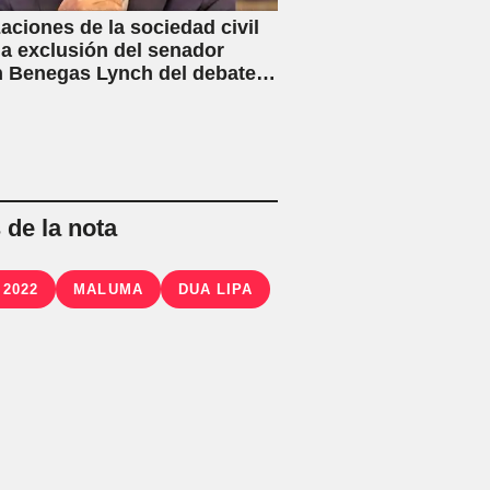
aciones de la sociedad civil
la exclusión del senador
 Benegas Lynch del debate
ey de Inviolabilidad Privada
flicto de intereses
de la nota
 2022
MALUMA
DUA LIPA