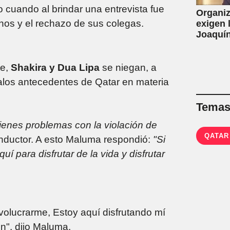
cuando al brindar una entrevista fue
Organiz
os y el rechazo de sus colegas.
exigen 
Joaquín
de la L
por con
te,
Shakira y Dua Lipa
se niegan, a
alos antecedentes de Qatar en materia
Temas 
ienes problemas con la violación de
QATAR
conductor. A esto Maluma respondió:
"Si
í para disfrutar de la vida y disfrutar
volucrarme, Estoy aquí disfrutando mí
én", dijo Maluma.