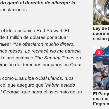
o ganó el derecho de albergar la
speculaciones.
Ley de 
l ídolo británico Rod Stewart, El
quórum 
e 1 millón de dólares por actuar
sesión 
y expro
ales”. “Me ofrecieron mucho dinero,
quince meses. Lo rechacé No me parecía
3
al diario británico
The Sunday Times
en
lneración de derechos humanos en Qatar.
cas como
Dua Lipa
o
Ibai Llanos. “Los
ico, que aseguró que
“habría estado
of Georgie,
que narra el asesinato de un
El Parq
una nue
Empren
toda la 