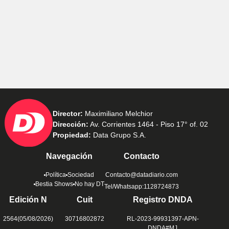
Director:
Maximiliano Melchior
Dirección:
Av. Corrientes 1464 - Piso 17° of. 02
Propiedad:
Data Grupo S.A.
Navegación
Contacto
Política
Sociedad
Contacto@datadiario.com
Bestia Shows
No hay DT
Tel/Whatsapp:1128724873
Edición N
Cuit
Registro DNDA
2564(05/08/2026)
30716802872
RL-2023-99931397-APN-
DNDA#MJ