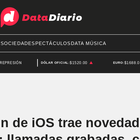
A
SOCIEDAD
ESPECTÁCULOS
DATA MÚSICA
SIÓN
REPRESIÓN
$1520.00
$1688.
DÓLAR OFICIAL:
EURO:
ón de iOS trae noveda
: llamadas grabadas, 