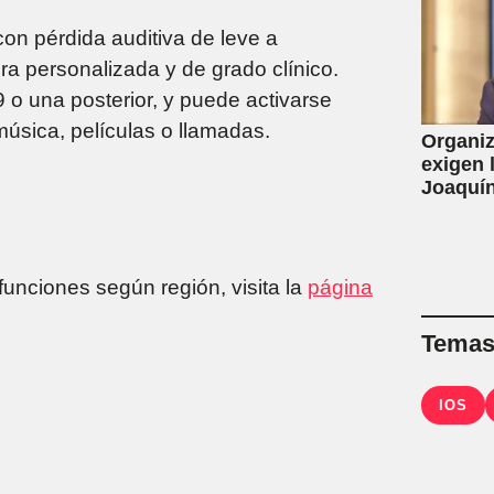
on pérdida auditiva de leve a
ra personalizada y de grado clínico.
o una posterior, y puede activarse
úsica, películas o llamadas.
Organiz
exigen 
Joaquín
de la L
por con
funciones según región, visita la
página
Temas 
IOS