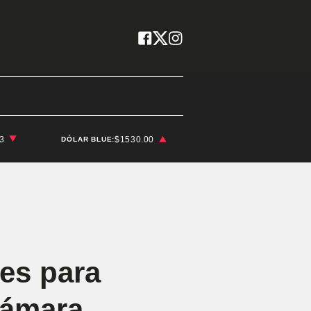
03
$1530.00
DÓLAR BLUE:
des para
cámara