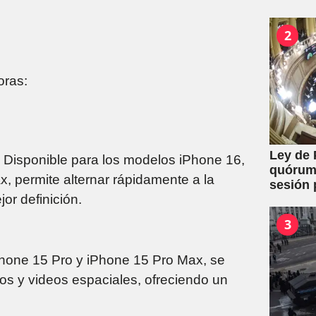
2
oras:
Ley de 
Disponible para los modelos iPhone 16,
quórum 
, permite alternar rápidamente a la
sesión 
or definición.
y expro
3
one 15 Pro y iPhone 15 Pro Max, se
os y videos espaciales, ofreciendo un