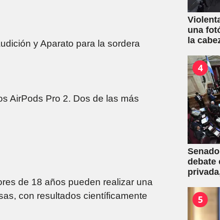
Violent
una fot
la cabe
dición y Aparato para la sordera
4
los AirPods Pro 2. Dos de las más
Senado:
debate 
privada
res de 18 años pueden realizar una
una mas
as, con resultados científicamente
5