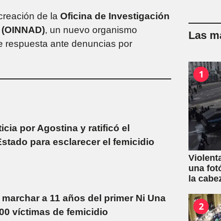
 creación de la
Oficina de Investigación
s (OINNAD)
, un nuevo organismo
Las má
e respuesta ante denuncias por
1
icia por Agostina y ratificó el
tado para esclarecer el femicidio
Violent
una fot
la cabe
 marchar a 11 años del primer Ni Una
2
0 víctimas de femicidio