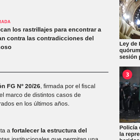
RADA
can los rastrillajes para encontrar a
n contra las contradicciones del
Ley de 
hoso
quórum 
sesión 
y expro
3
ón FG Nº 20/26
, firmada por el fiscal
 el marco de distintos casos de
rados en los últimos años.
Policía
nta a
fortalecer la estructura del
la repr
ntas institucionales que permitan una