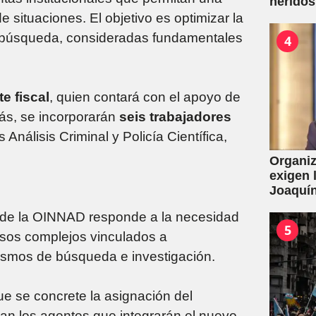
heridos
e situaciones. El objetivo es optimizar la
e búsqueda, consideradas fundamentales
4
e fiscal
, quien contará con el apoyo de
ás, se incorporarán
seis trabajadores
as Análisis Criminal y Policía Científica,
Organiz
exigen 
Joaquín
de la L
n de la OINNAD responde a la necesidad
por con
5
asos complejos vinculados a
ismos de búsqueda e investigación.
 se concrete la asignación del
nan los agentes que integrarán el nuevo