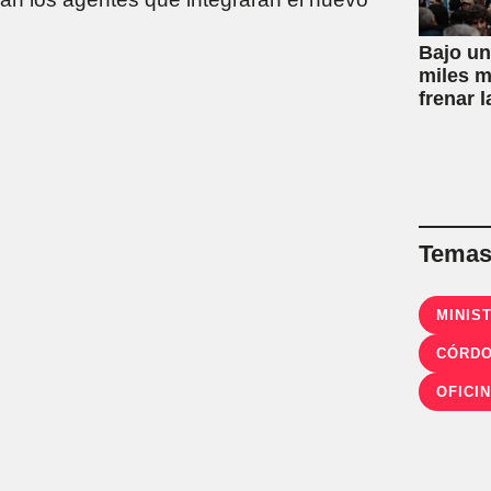
Bajo un
miles m
frenar l
Propied
Temas 
CÓRD