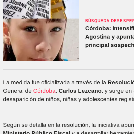
BÚSQUEDA DESESPE
Córdoba: intensifi
Agostina y apunta
principal sospec
La medida fue oficializada a través de la
Resoluci
General de
Córdoba
,
Carlos Lezcano
, y surge en
desaparición de niños, niñas y adolescentes regist
Según se detalla en la resolución, la iniciativa apu
Ministerio Público Fiscal
y a desarrollar herramie