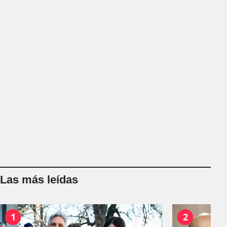
Las más leídas
1
2