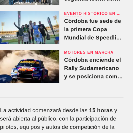
Turismo Nacional
EVENTO HISTÓRICO EN EL
KEMPES
Córdoba fue sede de
la primera Copa
Mundial de Speedline
Highline y marcó un
MOTORES EN MARCHA
hito internacional
Córdoba enciende el
Rally Sudamericano
y se posiciona como
epicentro del
automovilismo
regional
La actividad comenzará desde las
15 horas
y
será abierta al público, con la participación de
pilotos, equipos y autos de competición de la