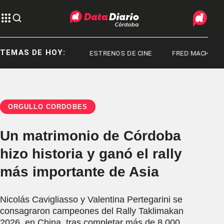
TEMAS DE HOY:
ES EN ARGENTINA
ESTRENOS DE CINE
FRED MACHADO
ORGULLO CORDOBÉS
Un matrimonio de Córdoba
hizo historia y ganó el rally
más importante de Asia
Nicolás Cavigliasso y Valentina Pertegarini se
consagraron campeones del Rally Taklimakan
2026, en China, tras completar más de 8.000