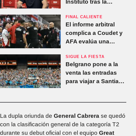
Instituto tras la
clasificación:
FINAL CALIENTE
“Fuimos
El informe arbitral
merecedores de la
complica a Coudet y
victoria”
AFA evalúa una
sanción ejemplar tras
SIGUE LA FIESTA
la final con Belgrano
Belgrano pone a la
venta las entradas
para viajar a Santiago
y debutar en Copa
Argentina tras el
título
La dupla oriunda de
General Cabrera
se quedó
con la clasificación general de la categoría T2
durante su debut oficial con el equipo
Great