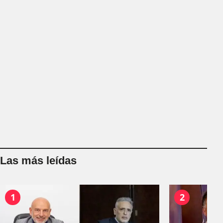
Las más leídas
1
2