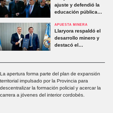
ajuste y defendió la
educación pública
antes de la marcha
APUESTA MINERA
universitaria
Llaryora respaldó el
desarrollo minero y
destacó el
crecimiento del
clúster industrial
cordobés
La apertura forma parte del plan de expansión
territorial impulsado por la Provincia para
descentralizar la formación policial y acercar la
carrera a jóvenes del interior cordobés.