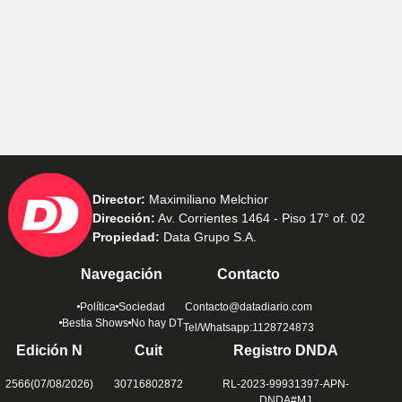
Director:
Maximiliano Melchior
Dirección:
Av. Corrientes 1464 - Piso 17° of. 02
Propiedad:
Data Grupo S.A.
Navegación
Contacto
Política
Sociedad
Contacto@datadiario.com
Bestia Shows
No hay DT
Tel/Whatsapp:1128724873
Edición N
Cuit
Registro DNDA
2566(07/08/2026)
30716802872
RL-2023-99931397-APN-
DNDA#MJ