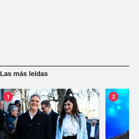
Las más leídas
1
2