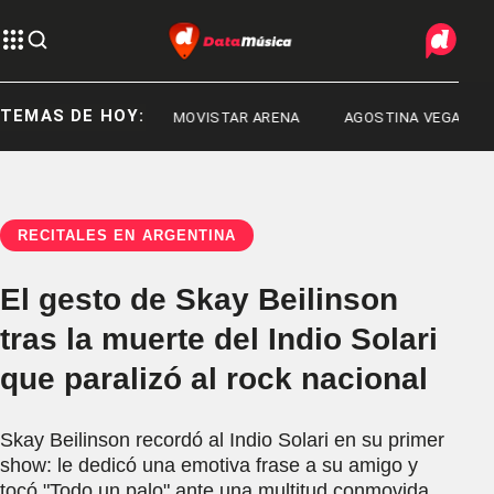
TEMAS DE HOY:
EANDRO RUD
MOVISTAR ARENA
AGOSTINA VEGA
RECITALES EN ARGENTINA
El gesto de Skay Beilinson
tras la muerte del Indio Solari
que paralizó al rock nacional
Skay Beilinson recordó al Indio Solari en su primer
show: le dedicó una emotiva frase a su amigo y
tocó "Todo un palo" ante una multitud conmovida.