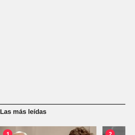
Las más leídas
1
2