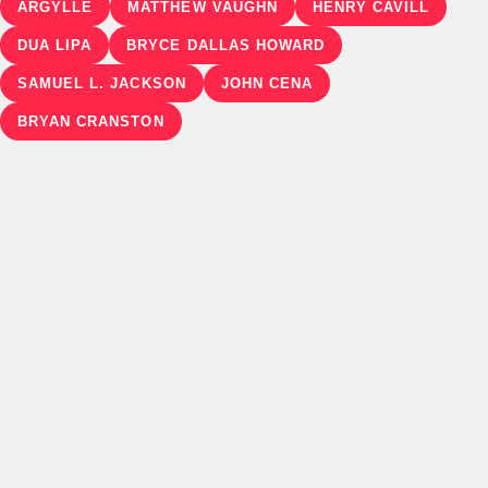
ARGYLLE
MATTHEW VAUGHN
HENRY CAVILL
DUA LIPA
BRYCE DALLAS HOWARD
SAMUEL L. JACKSON
JOHN CENA
BRYAN CRANSTON