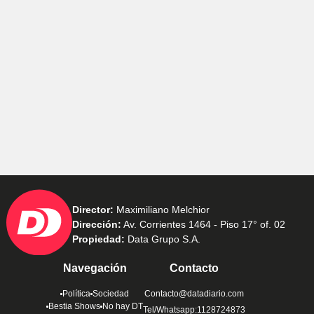
Director:
Maximiliano Melchior
Dirección:
Av. Corrientes 1464 - Piso 17° of. 02
Propiedad:
Data Grupo S.A.
Navegación
Contacto
Política
Sociedad
Contacto@datadiario.com
Bestia Shows
No hay DT
Tel/Whatsapp:1128724873