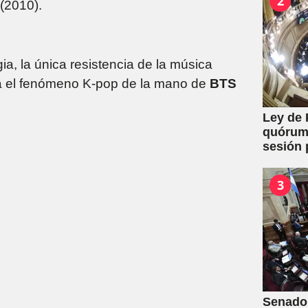
2
(2010).
a, la única resistencia de la música
era el fenómeno K-pop de la mano de
BTS
Ley de 
quórum 
sesión 
y expro
3
Senado: