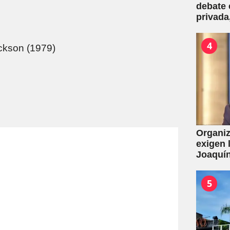
debate 
privada
una mas
4
ckson (1979)
Organiz
exigen 
Joaquín
de la L
por con
5