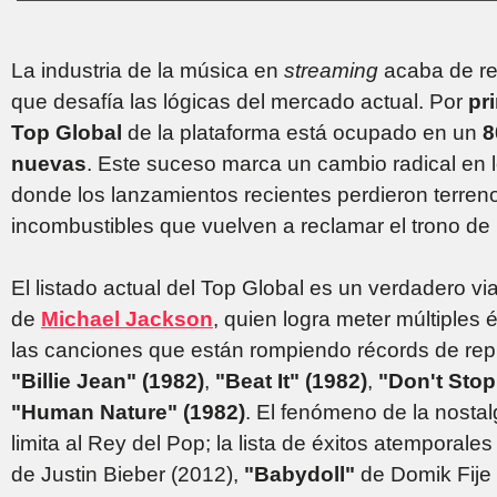
La industria de la música en
streaming
acaba de re
que desafía las lógicas del mercado actual. Por
pr
Top Global
de la plataforma está ocupado en un
8
nuevas
. Este suceso marca un cambio radical en 
donde los lanzamientos recientes perdieron terreno
incombustibles que vuelven a reclamar el trono de 
El listado actual del Top Global es un verdadero vi
de
Michael Jackson
, quien logra meter múltiples 
las canciones que están rompiendo récords de re
"Billie Jean" (1982)
,
"Beat It" (1982)
,
"Don't Stop
"Human Nature" (1982)
. El fenómeno de la nosta
limita al Rey del Pop; la lista de éxitos atemporal
de Justin Bieber (2012),
"Babydoll"
de Domik Fije