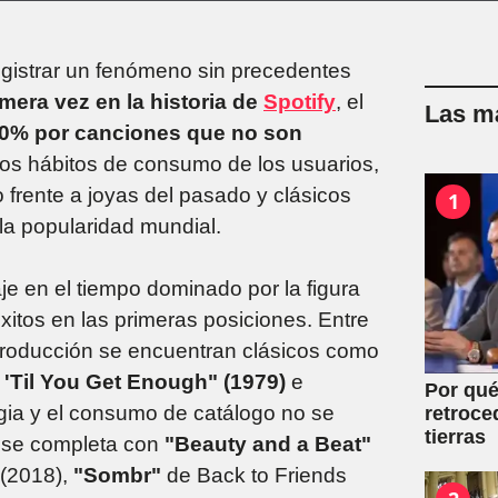
gistrar un fenómeno sin precedentes
imera vez en la historia de
Spotify
, el
Las má
0% por canciones que no son
los hábitos de consumo de los usuarios,
 frente a joyas del pasado y clásicos
1
la popularidad mundial.
aje en el tiempo dominado por la figura
éxitos en las primeras posiciones. Entre
producción se encuentran clásicos como
 'Til You Get Enough" (1979)
e
Por qué
lgia y el consumo de catálogo no se
retroce
tierras
es se completa con
"Beauty and a Beat"
 (2018),
"Sombr"
de Back to Friends