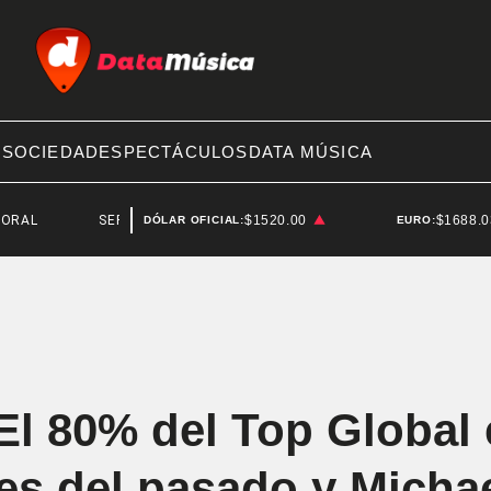
A
SOCIEDAD
ESPECTÁCULOS
DATA MÚSICA
SERGIO BERNI
$1520.00
$1688.
DÓLAR OFICIAL:
EURO:
 El 80% del Top Global 
es del pasado y Micha