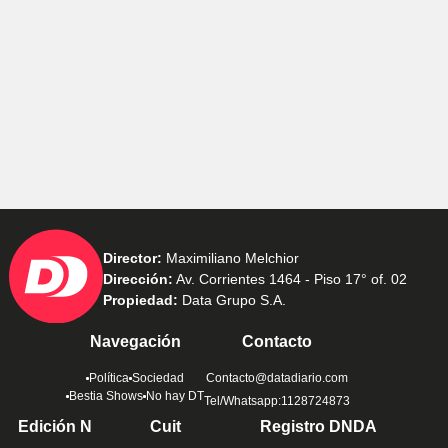
Director:
Maximiliano Melchior
Dirección:
Av. Corrientes 1464 - Piso 17° of. 02
Propiedad:
Data Grupo S.A.
Navegación
Contacto
Política
Sociedad
Contacto@datadiario.com
Bestia Shows
No hay DT
Tel/Whatsapp:1128724873
Edición N
Cuit
Registro DNDA