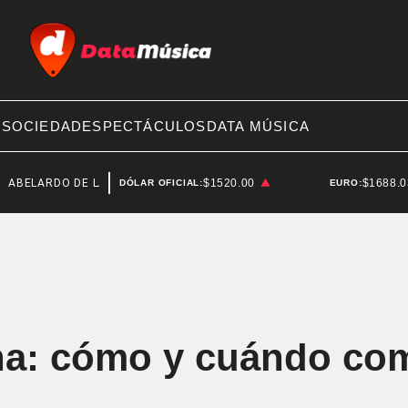
A
SOCIEDAD
ESPECTÁCULOS
DATA MÚSICA
RDO DE LA ESPRIELLA
SENADO
$1520.00
$1688.
DÓLAR OFICIAL:
EURO:
na: cómo y cuándo com