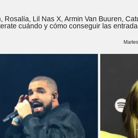
ish, Rosalía, Lil Nas X, Armin Van Buuren, C
Enterate cuándo y cómo conseguir las entrada
Martes