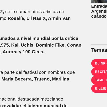
Entrada
Argenti
82,
se le suman otros artistas de
cuándo
como
Rosalía, Lil Nas X, Armin Van
amados a nivel mundial por la crítica
975, Kali Uchis, Dominic Fike, Conan
Temas 
n, Aurora y 100 Gecs.
BLINK-
á parte del festival con nombres que
RECIT
Maria Becerra, Trueno, Marilina
TAME 
BILLIE
 nacional destacada mezclando
a
revalidar el talento musical de