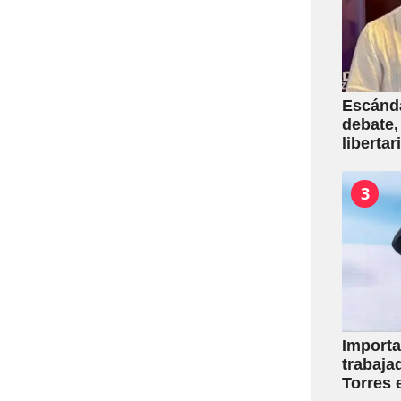
Escánda
debate,
liberta
empresa
venta d
3
Importa
trabaja
Torres 