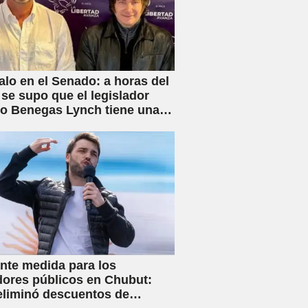
lo en el Senado: a horas del
 se supo que el legislador
rio Benegas Lynch tiene una
 dedicada a gestionar la
e tierras a extranjeros
nte medida para los
dores públicos en Chubut:
eliminó descuentos de