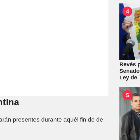
mutuale
4
Revés p
Senado:
Ley de T
5
ntina
tarán presentes durante aquél fin de de