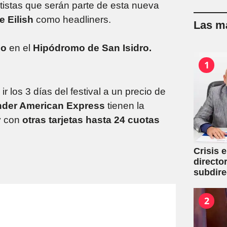
rtistas que serán parte de esta nueva
e Eilish
como headliners.
Las má
zo
en el
Hipódromo de San Isidro.
1
r los 3 días del festival a un precio de
nder American Express
tienen la
 con
otras tarjetas hasta 24 cuotas
Crisis 
directo
subdire
2