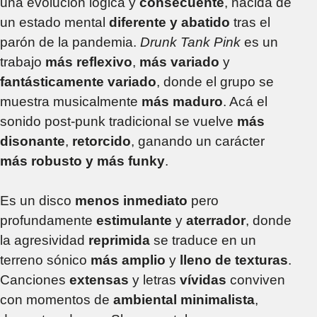
una evolución lógica y
consecuente
, nacida de
un estado mental
diferente y abatido
tras el
parón de la pandemia.
Drunk Tank Pink
es un
trabajo
más reflexivo
,
más variado
y
fantásticamente variado
, donde el grupo se
muestra musicalmente
más maduro
. Acá el
sonido post-punk tradicional se vuelve
más
disonante
,
retorcido
, ganando un carácter
más robusto y
más funky
.
Es un disco
menos inmediato
pero
profundamente
estimulante
y
aterrador
, donde
la agresividad
reprimida
se traduce en un
terreno sónico
más amplio
y
lleno de texturas
.
Canciones
extensas
y letras
vívidas
conviven
con momentos de
ambiental minimalista
,