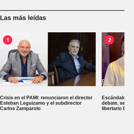
Las más leídas
1
2
Crisis en el PAMI: renunciaron el director
Escándalo en 
Esteban Leguizamo y el subdirector
debate, se sup
Carlos Zamparolo
libertario Be
empresa dedic
tierras a extra