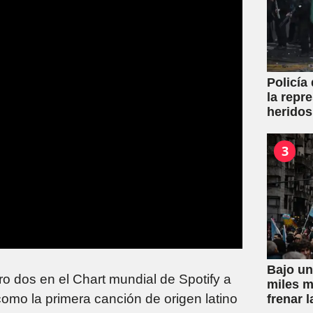
Policía
la repr
heridos
3
Bajo un
o dos en el Chart mundial de Spotify a
miles m
omo la primera canción de origen latino
frenar l