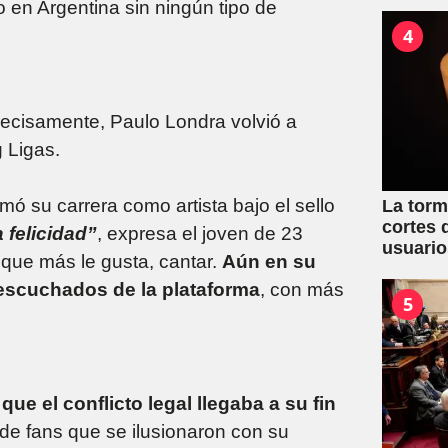
Propied
o en Argentina sin ningún tipo de
4
recisamente, Paulo Londra volvió a
 Ligas.
omó su carrera como artista bajo el sello
La torm
cortes 
 felicidad”
, expresa el joven de 23
usuario
que más le gusta, cantar.
Aún en su
conurb
 escuchados de la plataforma
, con más
5
que el conflicto legal llegaba a su fin
 de fans que se ilusionaron con su