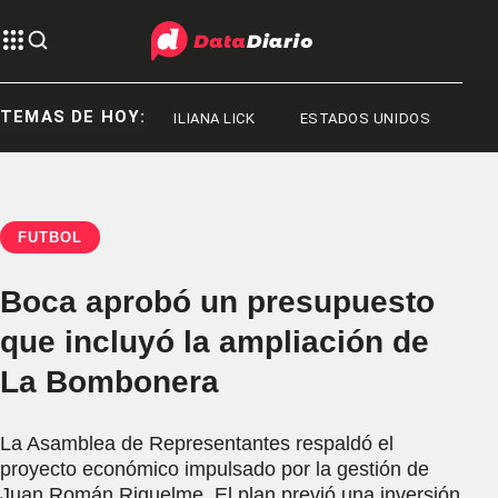
TEMAS DE HOY:
ORGE MESSI
ILIANA LICK
ESTADOS UNIDOS
FÚTBOL
Boca aprobó un presupuesto
que incluyó la ampliación de
La Bombonera
La Asamblea de Representantes respaldó el
proyecto económico impulsado por la gestión de
Juan Román Riquelme. El plan previó una inversión