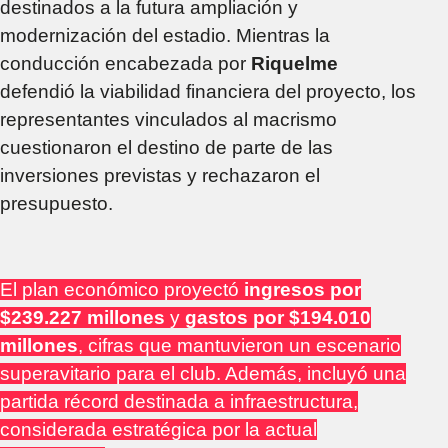
destinados a la futura ampliación y
modernización del estadio. Mientras la
conducción encabezada por
Riquelme
defendió la viabilidad financiera del proyecto, los
representantes vinculados al macrismo
cuestionaron el destino de parte de las
inversiones previstas y rechazaron el
presupuesto.
El plan económico proyectó
ingresos por
$239.227 millones
y
gastos por $194.010
millones
, cifras que mantuvieron un escenario
superavitario para el club. Además, incluyó una
partida récord destinada a infraestructura,
considerada estratégica por la actual