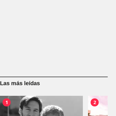
Las más leídas
1
2