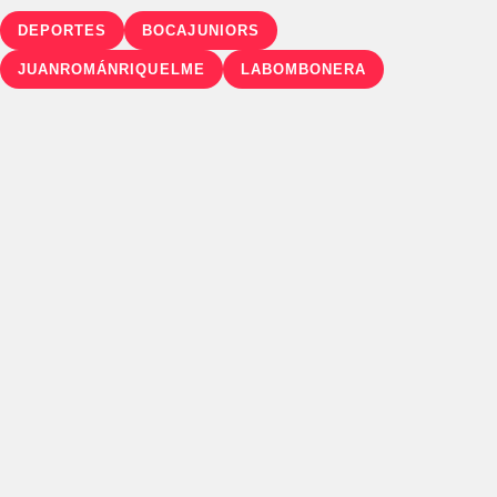
DEPORTES
BOCAJUNIORS
JUANROMÁNRIQUELME
LABOMBONERA