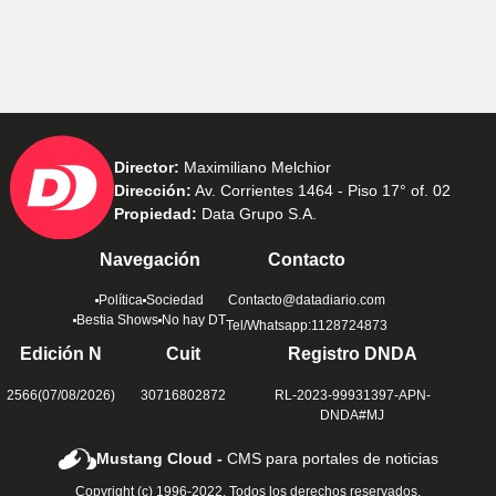
Director:
Maximiliano Melchior
Dirección:
Av. Corrientes 1464 - Piso 17° of. 02
Propiedad:
Data Grupo S.A.
Navegación
Contacto
Política
Sociedad
Contacto@datadiario.com
Bestia Shows
No hay DT
Tel/Whatsapp:1128724873
Edición N
Cuit
Registro DNDA
2566(07/08/2026)
30716802872
RL-2023-99931397-APN-
DNDA#MJ
Mustang Cloud -
CMS para portales de noticias
Copyright (c) 1996-2022. Todos los derechos reservados.