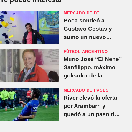
MERCADO DE DT
Boca sondeó a
Gustavo Costas y
sumó un nuevo
nombre para
FÚTBOL ARGENTINO
reemplazar a Ubeda
Murió José “El Nene”
Sanfilippo, máximo
goleador de la
historia de San
MERCADO DE PASES
Lorenzo
River elevó la oferta
por Arambarri y
quedó a un paso de
cerrar su segundo
refuerzo