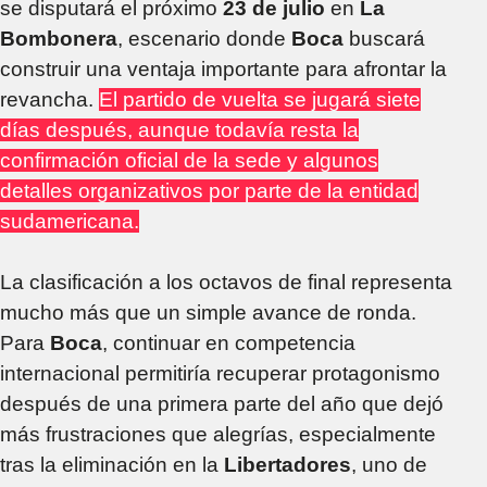
se disputará el próximo
23 de julio
en
La
Bombonera
, escenario donde
Boca
buscará
construir una ventaja importante para afrontar la
revancha.
El partido de vuelta se jugará siete
días después, aunque todavía resta la
confirmación oficial de la sede y algunos
detalles organizativos por parte de la entidad
sudamericana.
La clasificación a los octavos de final representa
mucho más que un simple avance de ronda.
Para
Boca
, continuar en competencia
internacional permitiría recuperar protagonismo
después de una primera parte del año que dejó
más frustraciones que alegrías, especialmente
tras la eliminación en la
Libertadores
, uno de