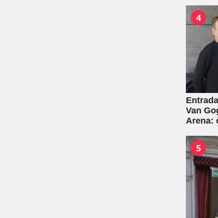
4
Entrada
Van Gog
Arena:
5