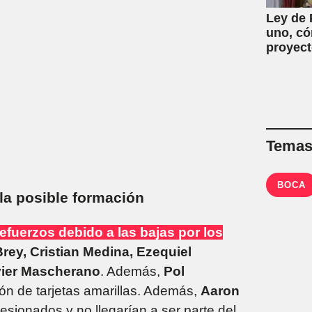
Ley de 
uno, có
proyect
Temas 
BOCA
la posible formación
refuerzos debido a las bajas por los
rey, Cristian Medina, Ezequiel
ier Mascherano
. Además,
Pol
ón de tarjetas amarillas. Además,
Aaron
esionados y no llegarían a ser parte del