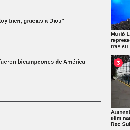
toy bien, gracias a Dios"
Murió L
represe
tras su
fueron bicampeones de América
3
Aumento
elimina
Red Su