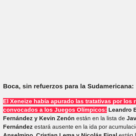
Boca, sin refuerzos para la Sudamericana: 
El Xeneize había apurado las tratativas por los 
convocados a los Juegos Olímpicos:
Leandro B
Fernández y Kevin Zenón
están en la lista de
Jav
Fernández
estará ausente en la ida por acumulaci
Anselmino, Cristian Lema y Nicolás Figal
están l