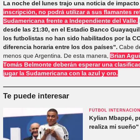
La noche del lunes trajo una noticia de impact
inscripción, no podrá utilizar a sus flamantes r
Sudamericana frente a Independiente del Valle.
desde las 21:30, en el Estadio Banco Guayaquil
los futbolistas no han sido habilitados por l
diferencia horaria entre los dos países".
Cabe de
menos que Argentina. De esta manera,
Brian Agui
Tomás Belmonte deberán esperar una clasificaci
jugar la Sudamericana con la azul y oro.
Te puede interesar
FÚTBOL INTERNACIO
Kylian Mbappé, p
realiza mi sueño"