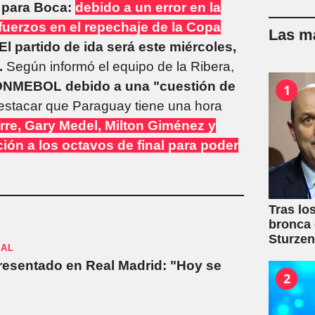
o para Boca:
debido a un error en la
efuerzos en el repechaje de la Copa
Las má
El partido de ida será este miércoles,
.
Según informó el equipo de la Ribera,
a CONMEBOL debido a una "cuestión de
1
stacar que Paraguay tiene una hora
rre, Gary Medel, Milton Giménez y
ón a los octavos de final para poder
Tras lo
bronca 
Sturze
NAL
resentado en Real Madrid: "Hoy se
2