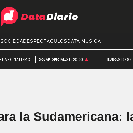
A
SOCIEDAD
ESPECTÁCULOS
DATA MÚSICA
NALISMO
SAN CRISTÓBAL
$1520.00
$1688.
DÓLAR OFICIAL:
EURO:
ara la Sudamericana: l