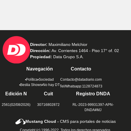
Director:
Maximiliano Melchior
Dirección:
Av. Corrientes 1464 - Piso 17° of. 02
Propiedad:
Data Grupo S.A.
Navegación
Contacto
Política
Sociedad
Contacto@datadiario.com
Bestia Shows
No hay DT
Tel/Whatsapp:1128724873
Edición N
Cuit
Registro DNDA
2561(02/08/2026)
30716802872
RL-2023-99931397-APN-
DNDA#MJ
Mustang Cloud -
CMS para portales de noticias
Copyright (c) 1996-2022. Todos los derechos reservados.