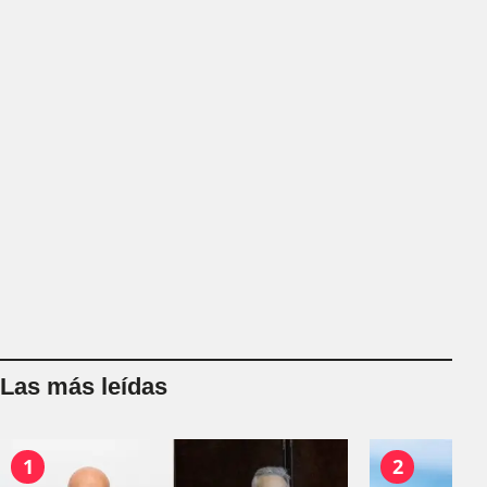
Las más leídas
1
2