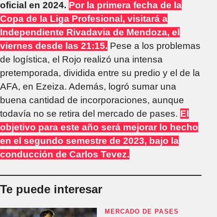
oficial en 2024.
Por la primera fecha de la
Copa de la Liga Profesional, visitará a
Independiente Rivadavia de Mendoza, el
viernes desde las 21:15.
Pese a los problemas
de logística, el Rojo realizó una intensa
pretemporada, dividida entre su predio y el de la
AFA, en Ezeiza. Además, logró sumar una
buena cantidad de incorporaciones, aunque
todavía no se retira del mercado de pases.
El
objetivo para este año será mejorar lo hecho
en el segundo semestre de 2023, bajo la
conducción de Carlos Tevez.
Te puede interesar
MERCADO DE PASES