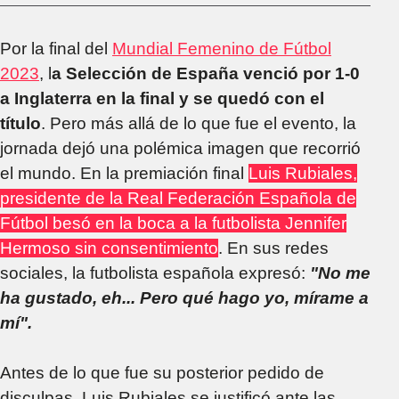
Por la final del
Mundial Femenino de Fútbol
2023
, l
a Selección de España venció por 1-0
a Inglaterra en la final y se quedó con el
título
. Pero más allá de lo que fue el evento, la
jornada dejó una polémica imagen que recorrió
el mundo. En la premiación final
Luis Rubiales,
presidente de la Real Federación Española de
Fútbol besó en la boca a la futbolista Jennifer
Hermoso sin consentimiento
. En sus redes
sociales, la futbolista española expresó:
"No me
ha gustado, eh... Pero qué hago yo, mírame a
mí".
Antes de lo que fue su posterior pedido de
disculpas, Luis Rubiales se justificó ante las