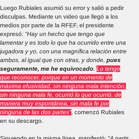
Luego Rubiales asumió su error y salió a pedir
disculpas. Mediante un video que llegó a los
medios por parte de la RFEF, el presidente
expresó:
"Hay un hecho que tengo que
lamentar y es todo lo que ha ocurrido entre una
jugadora y yo, con una magnífica relación entre
ambos, al igual que con otras, y donde,
pues
seguramente, me he equivocado
.
Lo tengo
que reconocer, porque en un momento de
máxima efusividad, sin ninguna mala intención,
sin ninguna mala fe, ocurrió lo que ocurrió, de
manera muy espontánea, sin mala fe por
ninguna de las dos partes"
, comenzó Rubiales
en su descargo.
Siguiendo en la misma línea, manifestó:
"A partir