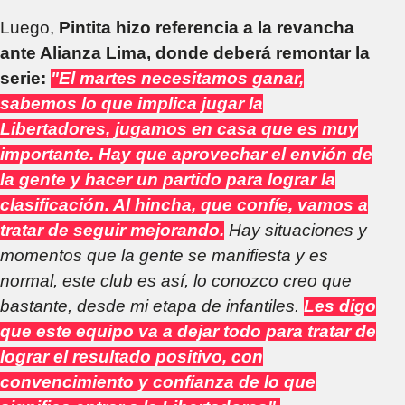
Luego,
Pintita hizo referencia a la revancha
ante Alianza Lima, donde deberá remontar la
serie:
"El martes necesitamos ganar,
sabemos lo que implica jugar la
Libertadores, jugamos en casa que es muy
importante. Hay que aprovechar el envión de
la gente y hacer un partido para lograr la
clasificación. Al hincha, que confíe, vamos a
tratar de seguir mejorando.
Hay situaciones y
momentos que la gente se manifiesta y es
normal, este club es así, lo conozco creo que
bastante, desde mi etapa de infantiles.
Les digo
que este equipo va a dejar todo para tratar de
lograr el resultado positivo, con
convencimiento y confianza de lo que