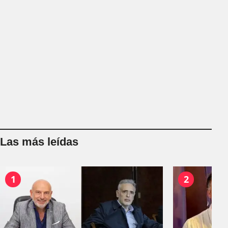
Las más leídas
1
2