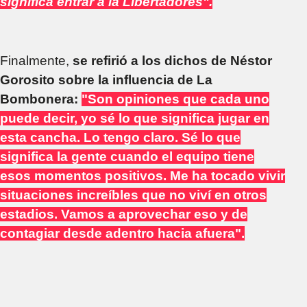
significa entrar a la Libertadores".
Finalmente,
se refirió a los dichos de Néstor
Gorosito sobre la influencia de La
Bombonera:
"Son opiniones que cada uno
puede decir, yo sé lo que significa jugar en
esta cancha. Lo tengo claro. Sé lo que
significa la gente cuando el equipo tiene
esos momentos positivos. Me ha tocado vivir
situaciones increíbles que no viví en otros
estadios. Vamos a aprovechar eso y de
contagiar desde adentro hacia afuera".