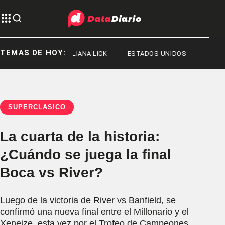
TEMAS DE HOY:
GE MESSI
ILIANA LICK
ESTADOS UNIDOS
SUPERCLÁSICO
La cuarta de la historia:
¿Cuándo se juega la final
Boca vs River?
Luego de la victoria de River vs Banfield, se
confirmó una nueva final entre el Millonario y el
Xeneize, esta vez por el Trofeo de Campeones.