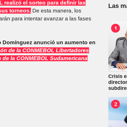
ealizó el sorteo para definir las
Las má
sus torneos.
De esta manera, los
rán para intentar avanzar a las fases
1
dro Domínguez anunció un aumento en
peón de la CONMEBOL Libertadores
eón de la CONMEBOL Sudamericana
Crisis 
directo
subdire
2