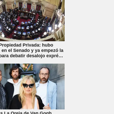
Propiedad Privada: hubo
en el Senado y ya empezó la
para debatir desalojo exprés
piaciones
s La Oreja de Van Gogh