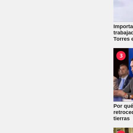
Importa
trabaja
Torres 
mutuale
3
Por qué
retroce
tierras