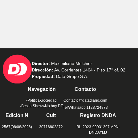
Director:
Maximiliano Melchior
Dirección:
Av. Corrientes 1464 - Piso 17° of. 02
Propiedad:
Data Grupo S.A.
Navegación
Contacto
Política
Sociedad
Contacto@datadiario.com
Bestia Shows
No hay DT
Tel/Whatsapp:1128724873
Edición N
Cuit
Registro DNDA
2567(08/08/2026)
30716802872
RL-2023-99931397-APN-
DNDA#MJ