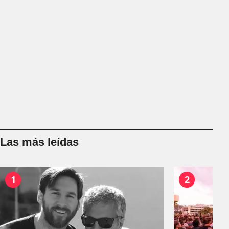
Las más leídas
1
2