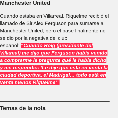
Manchester United
Cuando estaba en Villarreal, Riquelme recibió el
llamado de Sir Alex Ferguson para sumarse al
Manchester United, pero el pase finalmente no
se dio por la negativa del club
español:
“Cuando Roig (presidente del
Villareal) me dijo que Ferguson había venido
a comprarme le pregunte qué le había dicho
y me respondió: ‘Le dije que está en venta la
ciudad deportiva, el Madrigal… todo está en
venta menos Riquelme’”
Temas de la nota