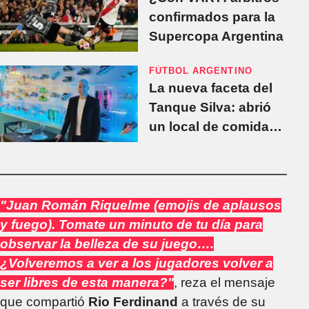
confirmados para la
Supercopa Argentina
FÚTBOL ARGENTINO
La nueva faceta del
Tanque Silva: abrió
un local de comidas
rápidas en España
"Juan Román Riquelme (emojis de aplausos
y fuego). Tomate un minuto de tu día para
observar la belleza de su juego….
¿Volveremos a ver a los jugadores volver a
ser libres de esta manera?"
, reza el mensaje
que compartió
Rio Ferdinand
a través de su