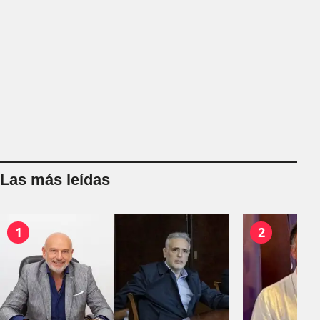
Las más leídas
1
2