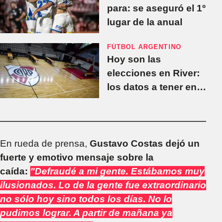
para: se aseguró el 1º
lugar de la anual
FÚTBOL ARGENTINO
Hoy son las
elecciones en River:
los datos a tener en
cuenta
En rueda de prensa,
Gustavo Costas dejó un
fuerte y emotivo mensaje sobre la
caída:
"Defraudé a mi gente. Estábamos muy
ilusionados. Lo de la gente fue extraordinario
no sólo hoy sino todos los días. No lo
pudimos lograr. A partir de mañana ya