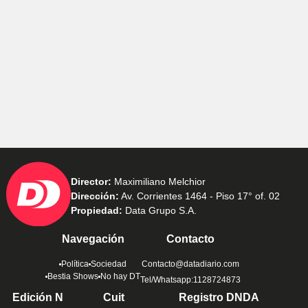
Director:
Maximiliano Melchior
Dirección:
Av. Corrientes 1464 - Piso 17° of. 02
Propiedad:
Data Grupo S.A.
Navegación
Contacto
Política
Sociedad
Contacto@datadiario.com
Bestia Shows
No hay DT
Tel/Whatsapp:1128724873
Edición N
Cuit
Registro DNDA