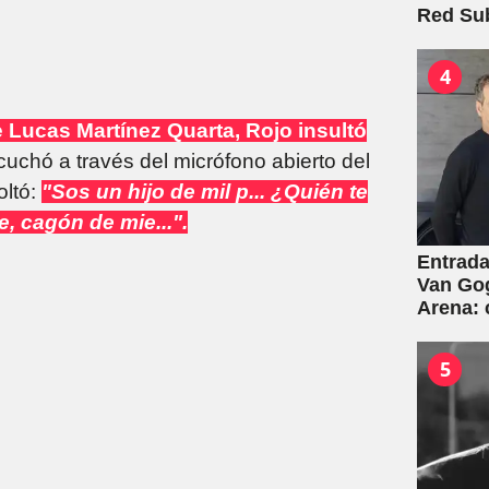
Red Su
4
 Lucas Martínez Quarta, Rojo insultó
scuchó a través del micrófono abierto del
oltó:
"Sos un hijo de mil p... ¿Quién te
, cagón de mie...".
Entrada
Van Gog
Arena:
5