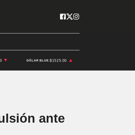
03
$1525.00
DÓLAR BLUE:
ulsión ante