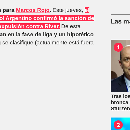
in para
Marcos Rojo
.
Este jueves,
el
bol Argentino confirmó la sanción de
Las má
expulsión contra River.
De esta
n en la fase de liga y un hipotético
se clasifique (actualmente está fuera
1
Tras lo
bronca 
Sturze
2