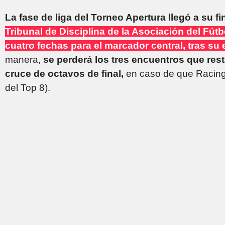
La fase de liga del Torneo Apertura llegó a su f
Tribunal de Disciplina de la Asociación del Fút
cuatro fechas para el marcador central, tras su 
manera,
se perderá los tres encuentros que resta
cruce de octavos de final,
en caso de que Racing 
del Top 8).