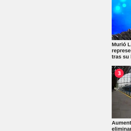
Murió L
represe
tras su
3
Aumento
elimina