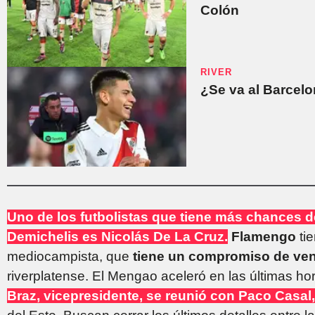
Colón
RIVER
¿Se va al Barcelo
Uno de los futbolistas que tiene más chances de
Demichelis es Nicolás De La Cruz.
Flamengo
tie
mediocampista, que
tiene un compromiso de ve
riverplatense. El Mengao aceleró en las últimas hor
Braz, vicepresidente, se reunió con Paco Casal,