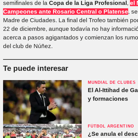
semifinales de la
Copa de la Liga Profesional
,
el
Campeones ante Rosario Central o Platense
, s
Madre de Ciudades. La final del Trofeo también pod
22 de diciembre, aunque todavía no hay informació
acerca a pasos agigantados y comienzan los rumor
del club de Núñez.
Te puede interesar
MUNDIAL DE CLUBES
El Al-Ittihad de G
y formaciones
FÚTBOL ARGENTINO
¿Se anula el des