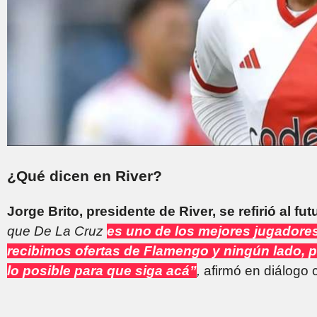
¿Qué dicen en River?
Jorge Brito, presidente de River, se refirió al fu
que De La Cruz
es uno de los mejores jugadore
recibimos ofertas de Flamengo y ningún lado, 
lo posible para que siga acá”
,
afirmó en diálogo 