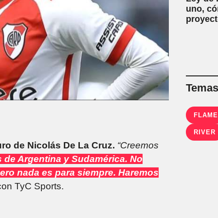
uno, có
proyect
Temas 
FLAM
RIVER
turo de Nicolás De La Cruz.
“Creemos
s de Argentina y Sudamérica. No
pero nada es para siempre. Haremos
con TyC Sports.