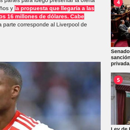
as partes para luego presentar la oferta
4
años y
la propuesta que llegaría a las
os 16 millones de dólares. Cabe
ra parte corresponde al Liverpool de
Senado:
sanción
privada
capítul
5
Ley de 