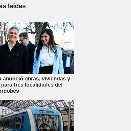
s leídas
a anunció obras, viviendas y
 para tres localidades del
ordobés