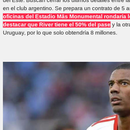
del Este. Buscan cerrar los últimos detalles entre l
en el club argentino. Se prepara un contrato de 5 
oficinas del Estadio Mâs Monumental rondaría l
destacar que River tiene el 50% del pase
y la ot
Uruguay, por lo que solo obtendría 8 millones.