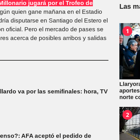
 Millonario jugará por el Trofeo de
Las má
egún quien gane mañana en el Estadio
ría disputarse en Santiago del Estero el
n oficial. Pero el mercado de pases se
1
es acerca de posibles arribos y salidas
Llaryor
aportes
allardo va por las semifinales: hora, TV
norte c
2
censo?: AFA aceptó el pedido de