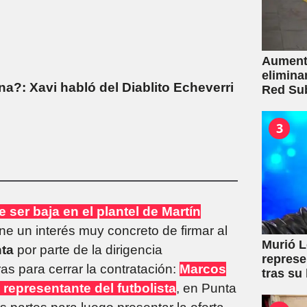
Aumento
elimina
na?: Xavi habló del Diablito Echeverri
Red Su
3
 ser baja en el plantel de Martín
ne un interés muy concreto de firmar al
Murió L
nta
por parte de la dirigencia
represe
as para cerrar la contratación:
Marcos
tras su
 representante del futbolista
, en Punta