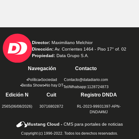
Director:
Maximiliano Melchior
Dirección:
Av. Corrientes 1464 - Piso 17° of. 02
Propiedad:
Data Grupo S.A.
Navegación
Contacto
Política
Sociedad
Contacto@datadiario.com
Bestia Shows
No hay DT
Tel/Whatsapp:1128724873
Edición N
Cuit
Registro DNDA
2565(06/08/2026)
30716802872
RL-2023-99931397-APN-
DNDA#MJ
Mustang Cloud -
CMS para portales de noticias
Copyright (c) 1996-2022. Todos los derechos reservados.