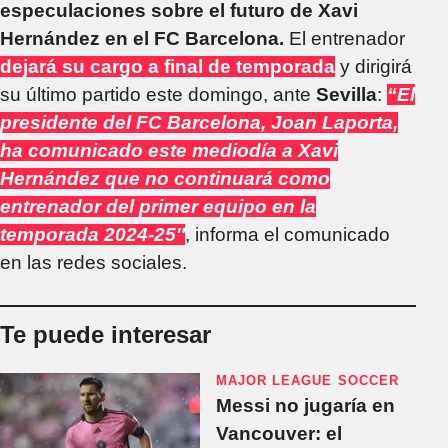
especulaciones sobre el futuro de Xavi
Hernández en el FC Barcelona.
El entrenador
dejará su cargo a final de temporada
y dirigirá
su último partido este domingo, ante
Sevilla
:
“El
presidente del FC Barcelona, Joan Laporta,
ha comunicado este mediodía a Xavi
Hernández que no continuará como
entrenador del primer equipo en la
temporada 2024-25″
, informa el comunicado
en las redes sociales.
Te puede interesar
MAJOR LEAGUE SOCCER
Messi no jugaría en
Vancouver: el