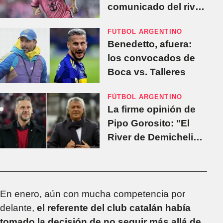
comunicado del rival
del Inter Miami
FÚTBOL ARGENTINO
Benedetto, afuera:
los convocados de
Boca vs. Talleres
FÚTBOL ARGENTINO
La firme opinión de
Pipo Gorosito: "El
River de Demichelis
jugó mejor que el de
Gallardo"
En enero, aún con mucha competencia por
delante,
el referente del club catalán había
tomado la decisión de no seguir más allá de