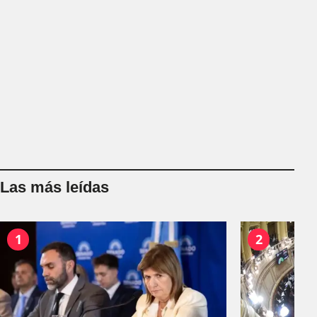
Las más leídas
1
2