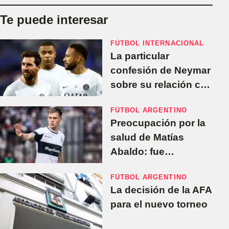
Te puede interesar
FÚTBOL INTERNACIONAL
La particular
confesión de Neymar
sobre su relación con
Mbappé: "Cuando
FÚTBOL ARGENTINO
llegó Messi..."
Preocupación por la
salud de Matías
Abaldo: fue
licenciado de la
FÚTBOL ARGENTINO
pretemporada
La decisión de la AFA
para el nuevo torneo