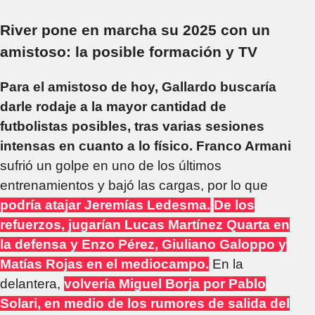
River pone en marcha su 2025 con un
amistoso: la posible formación y TV
Para el amistoso de hoy, Gallardo buscaría
darle rodaje a la mayor cantidad de
futbolistas posibles, tras varias sesiones
intensas en cuanto a lo físico. Franco Armani
sufrió un golpe en uno de los últimos
entrenamientos y bajó las cargas, por lo que
podría atajar Jeremías Ledesma.
De los
refuerzos, jugarían Lucas Martínez Quarta en
la defensa y Enzo Pérez, Giuliano Galoppo y
Matías Rojas en el mediocampo.
En la
delantera,
volvería Miguel Borja por Pablo
Solari, en medio de los rumores de salida del