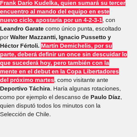
Frank Darío Kudelka, quien sumará su tercer
encuentro al mando del equipo en este
nuevo ciclo, apostaría por un 4-2-3-1
, con
Leandro Garate
como único punta, escoltado
por
Walter Mazzantti, Ignacio Pussetto y
Héctor Fértoli.
Martín Demichelis, por su
parte, deberá definir un once sin descuidar lo
que sucederá hoy, pero también con la
mente en el debut en la Copa Libertadores
del próximo martes
, como visitante ante
Deportivo Táchira
. Haría algunas rotaciones,
como por ejemplo el descanso de
Paulo Díaz
,
quien disputó todos los minutos con la
Selección de Chile.