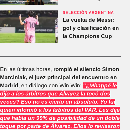
bombos
SELECCIÓN ARGENTINA
La vuelta de Messi:
gol y clasificación en
la Champions Cup
En las últimas horas,
rompió el silencio Simon
Marciniak, el juez principal del encuentro en
Madrid
, en diálogo con Win Win:
“¿Mbappé le
dijo a los árbitros que Álvarez la tocó dos
veces? Eso no es cierto en absoluto. Yo fui
quien informó a los árbitros del VAR. Les dije
que había un 99% de posibilidad de un doble
toque por parte de Álvarez. Ellos lo revisaron