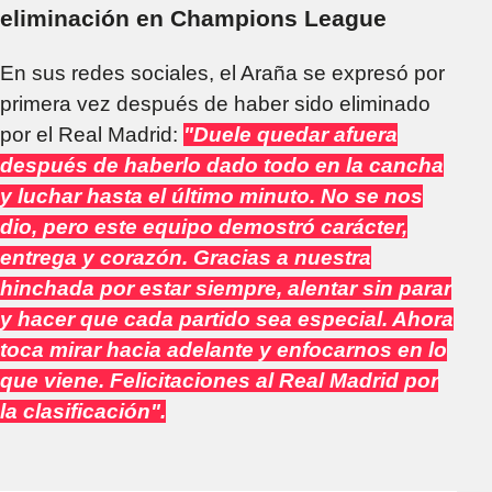
eliminación en Champions League
En sus redes sociales, el Araña se expresó por
primera vez después de haber sido eliminado
por el Real Madrid:
"Duele quedar afuera
después de haberlo dado todo en la cancha
y luchar hasta el último minuto. No se nos
dio, pero este equipo demostró carácter,
entrega y corazón. Gracias a nuestra
hinchada por estar siempre, alentar sin parar
y hacer que cada partido sea especial.
Ahora
toca mirar hacia adelante y enfocarnos en lo
que viene.
Felicitaciones al Real Madrid por
la clasificación".