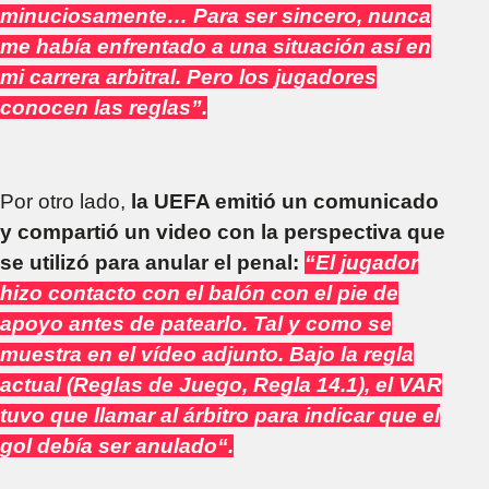
minuciosamente… Para ser sincero, nunca
me había enfrentado a una situación así en
mi carrera arbitral. Pero los jugadores
conocen las reglas”.
Por otro lado,
la UEFA emitió un comunicado
y compartió un video con la perspectiva que
se utilizó para anular el penal:
“El jugador
hizo contacto con el balón con el pie de
apoyo antes de patearlo. Tal y como se
muestra en el vídeo adjunto. Bajo la regla
actual (Reglas de Juego, Regla 14.1), el VAR
tuvo que llamar al árbitro para indicar que el
gol debía ser anulado“.