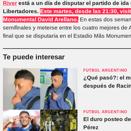
River
está a un día de disputar el partido de ida
Libertadores.
Este martes, desde las 21:30, visi
Monumental David Arellano.
En estas dos semanas
semifinales y meterse entre los cuatro mejores de A
final que se disputaría en el Estadio Mâs Monumen
Te puede interesar
FÚTBOL ARGENTINO
¿Qué pasó?: el m
después de Raci
FÚTBOL ARGENTINO
El duro posteo de
Pérez