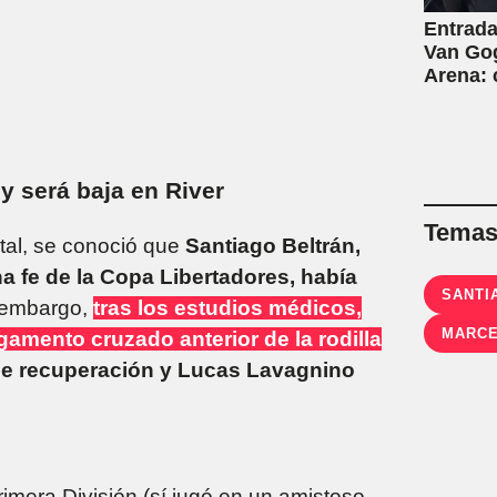
Entrada
Van Gog
Arena:
y será baja en River
Temas 
tal, se conoció que
Santiago Beltrán,
na fe de la Copa Libertadores, había
SANTI
 embargo,
tras los estudios médicos,
MARCE
ligamento cruzado anterior de la rodilla
e recuperación y Lucas Lavagnino
rimera División (sí jugó en un amistoso