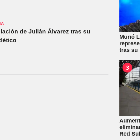
NA
elación de Julián Álvarez tras su
Murió L
tlético
represe
tras su
3
Aumento
elimina
Red Su