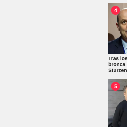
4
Tras lo
bronca 
Sturze
5