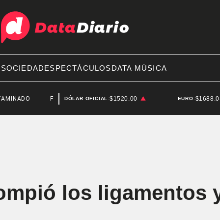
A
SOCIEDAD
ESPECTÁCULOS
DATA MÚSICA
O
FEDERICO STURZENEGGER
$1520.00
$1688.
DÓLAR OFICIAL:
EURO:
ompió los ligamentos y