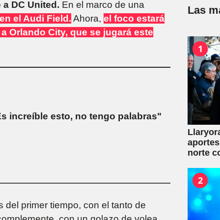
e a DC United.
En el marco de una
Las má
 en el Audi Field.
Ahora,
el foco estará
 a Orlando City, que se jugará este
1
Es increíble esto, no tengo palabras"
Llaryor
aportes
norte c
2
 del primer tiempo, con el tanto de
el complemente, con un golazo de volea