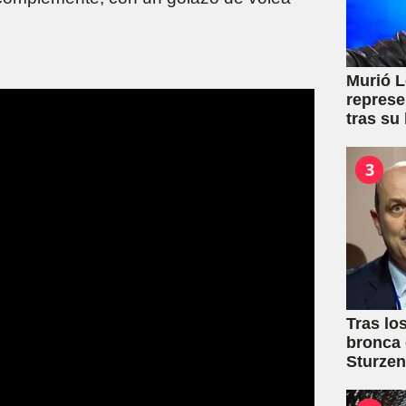
Murió L
represe
tras su
3
Tras lo
bronca 
Sturze