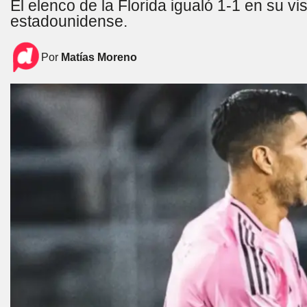
El elenco de la Florida igualó 1-1 en su vi
estadounidense.
Por
Matías Moreno