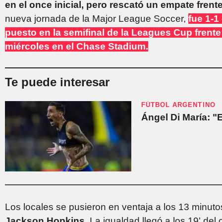
en el once inicial, pero rescató un empate frent
nueva jornada de la Major League Soccer,
fue 1-1
puesto en la semifinal de la Leagues Cup frente
miércoles en el Chase Stadium.
Te puede interesar
FÚTBOL ARGENTINO
Ángel Di María: "
Los locales se pusieron en ventaja a los 13 minutos
Jackson Hopkins
. La igualdad llegó a los 19' d