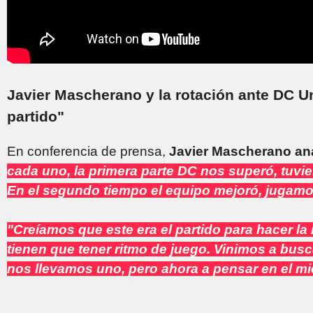
Javier Mascherano y la rotación ante DC Un
partido"
En conferencia de prensa,
Javier Mascherano ana
cada uno, la primera parte DC nos superó, tuvie
En el segundo tiempo el equipo mejoró, jugamos
"Creíamos que este era el partido para hacer la 
tienen que tener ritmo de juego. Vinimos a bus
nos llevamos uno, pero ahora a pensar en el mi