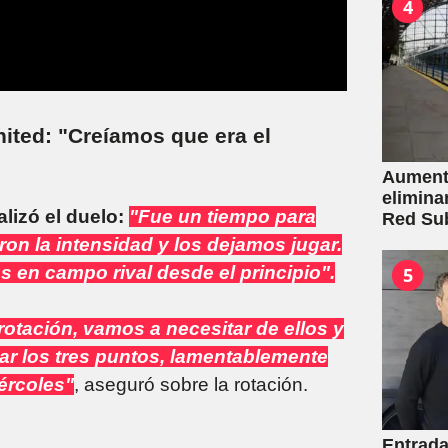
4
ited: "Creíamos que era el
Aumento
elimina
lizó el duelo:
"Fue un tiempo para
Red Su
ron la intensidad y los dejamos jugar.
 en campo rival desde el principio".
5
rotación, vamos a necesitar de ellos y
car los tres puntos, lamentablemente
ércoles"
, aseguró sobre la rotación.
Entrada