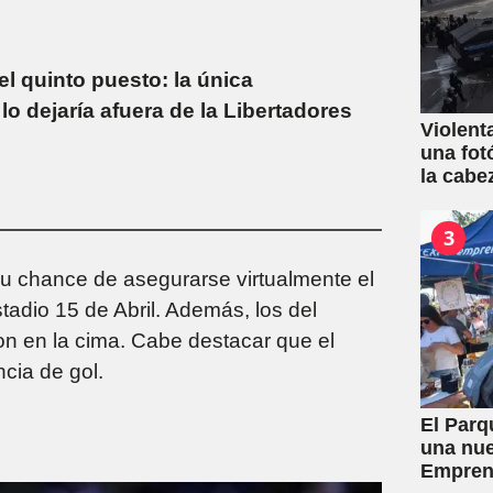
l quinto puesto: la única
o dejaría afuera de la Libertadores
Violent
una fot
la cabe
3
 su chance de asegurarse virtualmente el
stadio 15 de Abril. Además, los del
on en la cima. Cabe destacar que el
ncia de gol.
El Parq
una nue
Empren