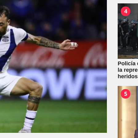
toda la 
4
Policía
la repr
heridos
5