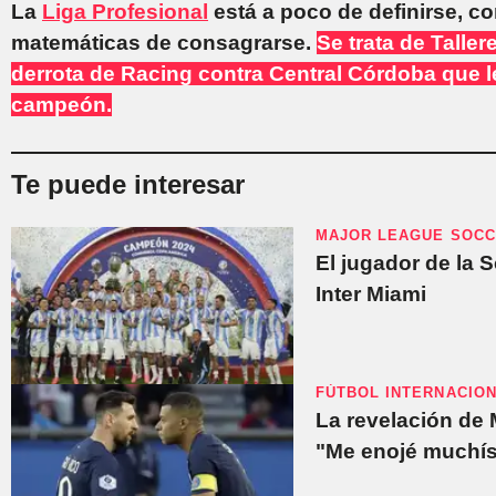
La
Liga Profesional
está a poco de definirse, c
matemáticas de consagrarse.
Se trata de Talle
derrota de Racing contra Central Córdoba que l
campeón.
Te puede interesar
MAJOR LEAGUE SOC
El jugador de la 
Inter Miami
FÚTBOL INTERNACIO
La revelación de
"Me enojé muchís