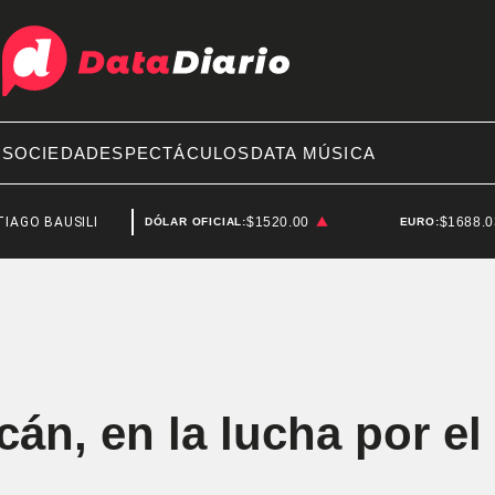
A
SOCIEDAD
ESPECTÁCULOS
DATA MÚSICA
ILI
SENADO
$1520.00
$1688.
DÓLAR OFICIAL:
EURO:
cán, en la lucha por el 