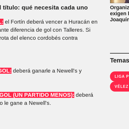
l título: qué necesita cada uno
Organiz
exigen 
Joaquín
L:
el Fortín deberá vencer a Huracán en
de la L
nte diferencia de gol con Talleres. Si
por con
ota del elenco cordobés contra
Temas 
GOL:
deberá ganarle a Newell's y
LIGA 
VÉLEZ
 GOL (UN PARTIDO MENOS):
deberá
o le gane a Newell's.