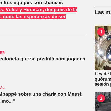
on tres equipos con chances
res, Vélez y Huracán, después de la
Las má
e quitó las esperanzas de ser
1
CER
Scaloneta que se postuló para jugar en
Ley de 
quórum 
sesión 
NAL
y expro
 Mbappé sobre una charla con Messi:
2
imo..."