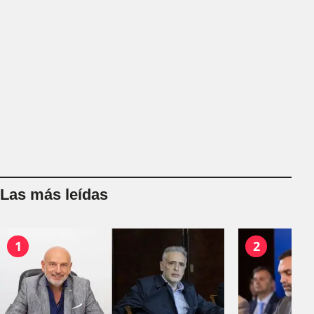
Las más leídas
1
2