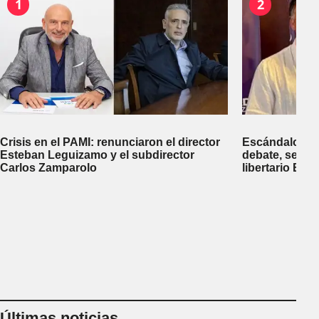
1
2
Crisis en el PAMI: renunciaron el director
Escándalo en 
Esteban Leguizamo y el subdirector
debate, se sup
Carlos Zamparolo
libertario Be
empresa dedic
tierras a extra
Últimas noticias