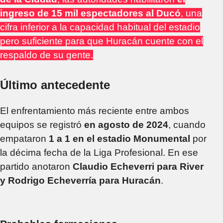
ingreso de 15 mil espectadores al Ducó
, una
cifra inferior a la capacidad habitual del estadio
pero suficiente para que Huracán cuente con el
respaldo de su gente.
Último antecedente
El enfrentamiento más reciente entre ambos
equipos se registró
en agosto de 2024
, cuando
empataron
1 a 1 en el estadio Monumental
por
la décima fecha de la Liga Profesional. En ese
partido anotaron
Claudio Echeverri para River
y Rodrigo Echeverría para Huracán
.