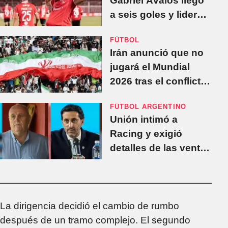
Gabriel Ávalos llegó
a seis goles y lidera
la tabla del Apertura
FÚTBOL
Irán anunció que no
jugará el Mundial
2026 tras el conflicto
con Estados Unidos
FÚTBOL ARGENTINO
Unión intimó a
Racing y exigió
detalles de las ventas
de Nardoni y Balboa
La dirigencia decidió el cambio de rumbo
después de un tramo complejo. El segundo