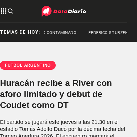
TEMAS DE HOY:
A
FENTANILO CONTAMINADO
FEDERICO STURZENEGGER
FÚTBOL ARGENTINO
Huracán recibe a River con
aforo limitado y debut de
Coudet como DT
El partido se jugará este jueves a las 21.30 en el
estadio Tomás Adolfo Ducó por la décima fecha del
Torneo Apertura 2026. El encuentro marcará el