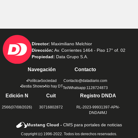
Director:
Maximiliano Melchior
Dirección:
Av. Corrientes 1464 - Piso 17° of. 02
Propiedad:
Data Grupo S.A.
Navegación
Contacto
Política
Sociedad
Contacto@datadiario.com
Bestia Shows
No hay DT
Tel/Whatsapp:1128724873
Edición N
Cuit
Registro DNDA
2566(07/08/2026)
30716802872
RL-2023-99931397-APN-
DNDA#MJ
Mustang Cloud -
CMS para portales de noticias
Copyright (c) 1996-2022. Todos los derechos reservados.