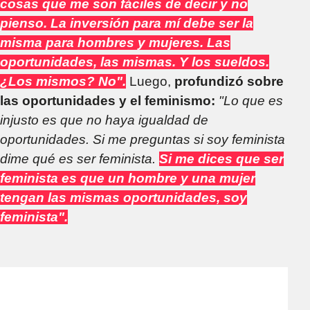
cosas que me son fáciles de decir y no
pienso. La inversión para mí debe ser la
misma para hombres y mujeres. Las
oportunidades, las mismas. Y los sueldos.
¿Los mismos? No".
Luego,
profundizó sobre
las oportunidades y el feminismo:
"Lo que es
injusto es que no haya igualdad de
oportunidades. Si me preguntas si soy feminista
dime qué es ser feminista.
Si me dices que ser
feminista es que un hombre y una mujer
tengan las mismas oportunidades, soy
feminista".