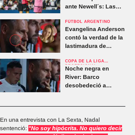
ante Newell´s: Las
mejores perlitas del
FÚTBOL ARGENTINO
amistoso
Evangelina Anderson
contó la verdad de la
lastimadura de
Demichelis
COPA DE LA LIGA
PROFESIONAL
Noche negra en
River: Barco
desobedeció a
Demichelis, erró dos
penales y fue
reemplazado
En una entrevista con La Sexta, Nadal
sentenció:
"No soy hipócrita. No quiero decir