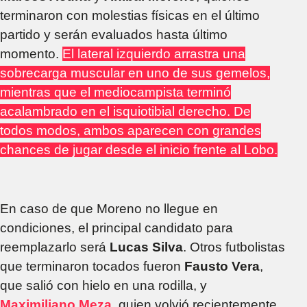
terminaron con molestias físicas en el último
partido y serán evaluados hasta último
momento.
El lateral izquierdo arrastra una
sobrecarga muscular en uno de sus gemelos,
mientras que el mediocampista terminó
acalambrado en el isquiotibial derecho. De
todos modos, ambos aparecen con grandes
chances de jugar desde el inicio frente al Lobo.
En caso de que Moreno no llegue en
condiciones, el principal candidato para
reemplazarlo será
Lucas Silva
. Otros futbolistas
que terminaron tocados fueron
Fausto Vera
,
que salió con hielo en una rodilla, y
Maximiliano Meza
, quien volvió recientemente