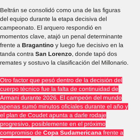
Beltrán se consolidó como una de las figuras
del equipo durante la etapa decisiva del
campeonato. El arquero respondió en
momentos clave, atajó un penal determinante
frente a
Bragantino
y luego fue decisivo en la
tanda contra
San Lorenzo
, donde tapó dos
remates y sostuvo la clasificación del Millonario.
Otro factor que pesó dentro de la decisión del
cuerpo técnico fue la falta de continuidad de
Armani durante 2026. El campeón del mundo
apenas sumó minutos oficiales durante el año y
el plan de Coudet apunta a darle rodaje
progresivo, posiblemente en el próximo
compromiso de
Copa Sudamericana
frente a