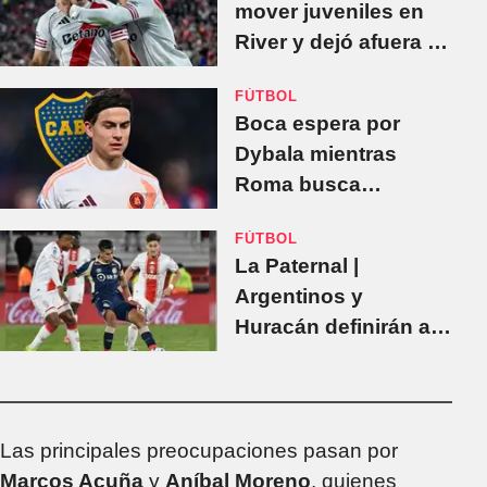
mover juveniles en
River y dejó afuera a
Subiabre y Kendry
FÚTBOL
Páez
Boca espera por
Dybala mientras
Roma busca
retenerlo hasta 2027
FÚTBOL
La Paternal |
Argentinos y
Huracán definirán al
segundo
semifinalista del
campeonato
Las principales preocupaciones pasan por
Marcos Acuña
y
Aníbal Moreno
, quienes