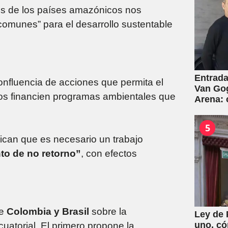
tes de los países amazónicos nos
 comunes” para el desarrollo sustentable
Entrada
onfluencia de acciones que permita el
Van Gog
tos financien programas ambientales que
Arena:
5
dican que es necesario un trabajo
nto de no retorno”
, con efectos
re
Colombia y Brasil
sobre la
Ley de 
uno, có
uatorial. El primero propone la