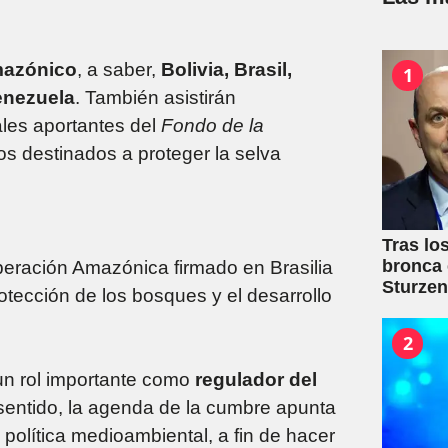
amazónico
, a saber,
Bolivia, Brasil,
1
enezuela
. También asistirán
pales aportantes del
Fondo de la
tos destinados a proteger la selva
Tras lo
bronca 
peración Amazónica firmado en Brasilia
Sturze
rotección de los bosques y el desarrollo
2
un rol importante como
regulador del
 sentido, la agenda de la cumbre apunta
 política medioambiental, a fin de hacer