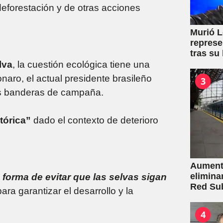
deforestación y de otras acciones
Murió L
represe
tras su
lva
, la cuestión ecológica tiene una
naro, el actual presidente brasileño
3
es banderas de campaña.
tórica”
dado el contexto de deterioro
Aumento
elimina
a forma de evitar que las selvas sigan
Red Su
ara garantizar el desarrollo y la
4