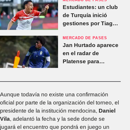
nuevas ofertas
Estudiantes: un club
de Turquía inició
gestiones por Tiago
Palacios y crecen las
MERCADO DE PASES
chances de una
Jan Hurtado aparece
venta
en el radar de
Platense para
reforzar su ataque
Aunque todavía no existe una confirmación
oficial por parte de la organización del torneo, el
presidente de la institución mendocina,
Daniel
Vila
, adelantó la fecha y la sede donde se
jugará el encuentro que pondrá en juego un