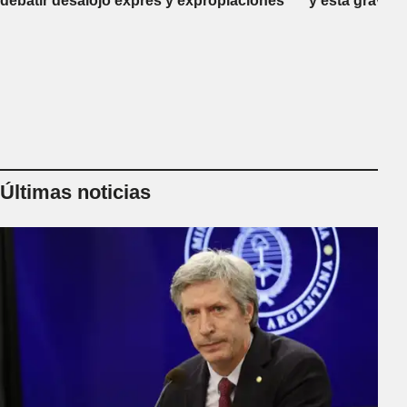
debatir desalojo exprés y expropiaciones
y está gravem
Últimas noticias