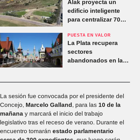
Alak proyecta un
edificio inteligente
para centralizar 70
oficinas municipales
PUESTA EN VALOR
La Plata recupera
sectores
abandonados en la
República de los
Niños y evalúa
restaurar estructuras
La sesión fue convocada por el presidente del
Concejo,
Marcelo Galland
, para las
10 de la
mañana
y marcará el inicio del trabajo
legislativo tras el receso de verano. Durante el
encuentro tomarán
estado parlamentario
cerca de 300 expedientes
, que luego serán