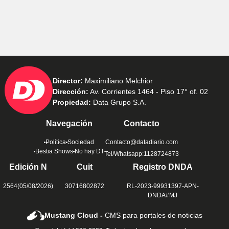
Director:
Maximiliano Melchior
Dirección:
Av. Corrientes 1464 - Piso 17° of. 02
Propiedad:
Data Grupo S.A.
Navegación
Contacto
Política
Sociedad
Contacto@datadiario.com
Bestia Shows
No hay DT
Tel/Whatsapp:1128724873
Edición N
Cuit
Registro DNDA
2564(05/08/2026)
30716802872
RL-2023-99931397-APN-
DNDA#MJ
Mustang Cloud -
CMS para portales de noticias