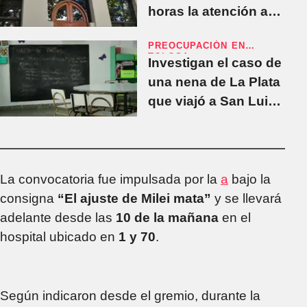
horas la atención a
afiliados de IOMA
PREOCUPACIÓN EN
TOLOSA
Investigan el caso de
una nena de La Plata
que viajó a San Luis
y no volvió al jardín
La convocatoria fue impulsada por la
a
bajo la
consigna
“El ajuste de Milei mata”
y se llevará
adelante desde las
10 de la mañana
en el
hospital ubicado en
1 y 70
.
Según indicaron desde el gremio, durante la