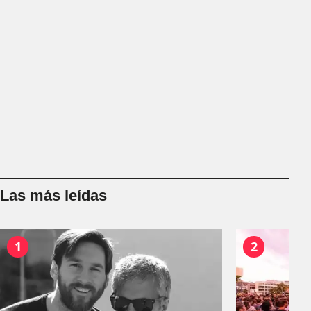
Las más leídas
1
2