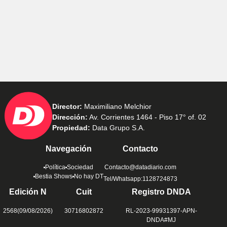
Director:
Maximiliano Melchior
Dirección:
Av. Corrientes 1464 - Piso 17° of. 02
Propiedad:
Data Grupo S.A.
Navegación
Contacto
Política
Sociedad
Contacto@datadiario.com
Bestia Shows
No hay DT
Tel/Whatsapp:1128724873
Edición N
Cuit
Registro DNDA
2568(09/08/2026)
30716802872
RL-2023-99931397-APN-
DNDA#MJ