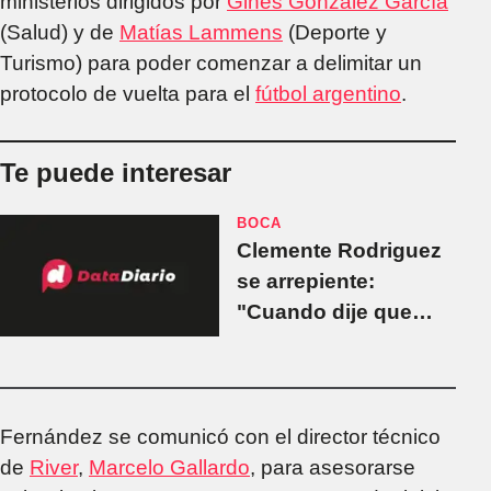
ministerios dirigidos por
Ginés Gonzalez García
(Salud) y de
Matías Lammens
(Deporte y
Turismo) para poder comenzar a delimitar un
protocolo de vuelta para el
fútbol argentino
.
Te puede interesar
BOCA
Clemente Rodriguez
se arrepiente:
"Cuando dije que
jugaría en River lo
dije por bronca"
Fernández se comunicó con el director técnico
de
River
,
Marcelo Gallardo
, para asesorarse